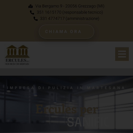
Via Bergamo 9 - 20056 Grezzago (MI)
351 1615170 (responsabile tecnico)
331 4774717 (amministrazione)
CHIAMA ORA
IMPRESA DI PULIZIA IN MARTESANA
Ercules per
P
U
L
I
Z
I
E