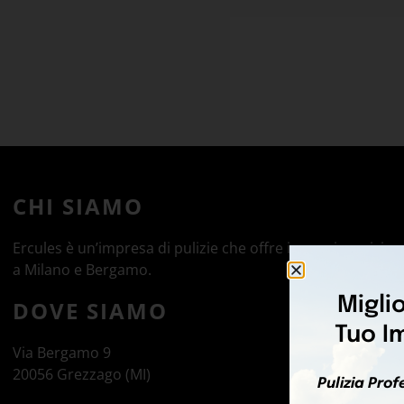
CHI SIAMO
Ercules è un’impresa di pulizie che offre i propri servizi
a Milano e Bergamo.
DOVE SIAMO
Via Bergamo 9
20056 Grezzago (MI)
CONTATTI