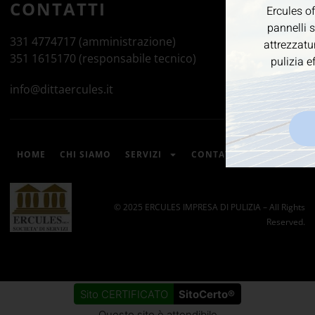
331 4774717 (amministrazione)
351 1615170 (responsabile tecnico)
info@dittaercules.it
HOME
CHI SIAMO
SERVIZI
CONTATTI
© 2025 ERCULES IMPRESA DI PULIZIA – All Rights
Reserved.
Sito CERTIFICATO
SitoCerto®
Questo sito è attendibile