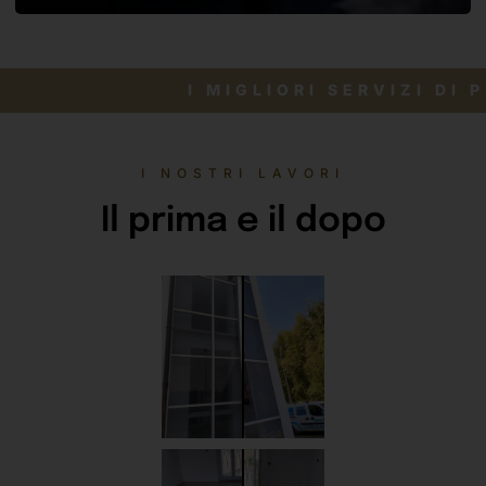
I MIGLIOR
I NOSTRI LAVORI
Il prima e il dopo
Migliora Le Pre
Tuo Impianto Fo
Pulizia Professionale Panne
Ercules offre un servizio spe
pannelli solari a Milano e 
attrezzature e prodotti speci
pulizia efficace e sicura, 