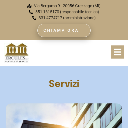
Via Bergamo 9 - 20056 Grezzago (MI)
351 1615170 (responsabile tecnico)
331 4774717 (amministrazione)
CHIAMA ORA
Servizi