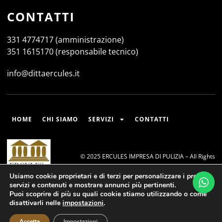
CONTATTI
331 4774717 (amministrazione)
351 1615170 (responsabile tecnico)
info@dittaercules.it
HOME
CHI SIAMO
SERVIZI
CONTATTI
© 2025 ERCULES IMPRESA DI PULIZIA – All Rights
Reserved.
Usiamo cookie proprietari e di terzi per personalizzare i propri
servizi e contenuti e mostrare annunci più pertinenti.
Puoi scoprire di più su quali cookie stiamo utilizzando o come
disattivarli nelle
impostazioni
.
IT
Sito CERTIFICATO
SitoCerto®
Accetta
Impostazioni