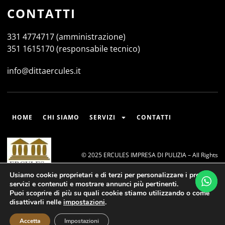
CONTATTI
331 4774717 (amministrazione)
351 1615170 (responsabile tecnico)
info@dittaercules.it
HOME
CHI SIAMO
SERVIZI
CONTATTI
© 2025 ERCULES IMPRESA DI PULIZIA – All Rights
Reserved.
Usiamo cookie proprietari e di terzi per personalizzare i propri
servizi e contenuti e mostrare annunci più pertinenti.
Puoi scoprire di più su quali cookie stiamo utilizzando o come
disattivarli nelle
impostazioni
.
IT
Sito CERTIFICATO
SitoCerto®
Accetta
Impostazioni